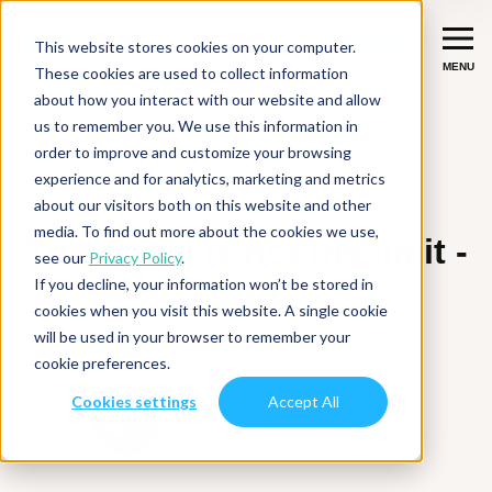
This website stores cookies on your computer.
Let's talk
Let's talk
MENU
MENU
These cookies are used to collect information
about how you interact with our website and allow
us to remember you. We use this information in
Back
Services
order to improve and customize your browsing
experience and for analytics, marketing and metrics
NEWS
Migrate
Success stories
about our visitors both on this website and other
media. To find out more about the cookies we use,
Improve & Modernize
The cloud is not the limit -
see our
Privacy Policy
.
Industries
Carl
If you decline, your information won’t be stored in
Integrate
FinTech
cookies when you visit this website. A single cookie
Inspiration
will be used in your browser to remember your
Data & AI
ISV
cookie preferences.
About Us
Manufacturing
Cookies settings
Accept All
admin
Services overview
About CloudNation
Publish date: 14 June 2023
Digital Natives
Contact
Careers