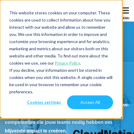
This website stores cookies on your computer. These
Let's talk
Let's talk
MENU
ME
cookies are used to collect information about how you
interact with our website and allow us to remember
you. We use this information in order to improve and
Diensten
customize your browsing experience and for analytics,
marketing and metrics about our visitors both on this
Migreer
Succesverhalen
website and other media. To find out more about the
cookies we use, see our
Privacy Policy
.
Verbeter & moderniseer
If you decline, your information won’t be stored in
Branches
Bouw competenties die écht
cookies when you visit this website. A single cookie will
Integreer
Fintech
het verschil maken
be used in your browser to remember your cookie
Inspiratie
preferences.
Data & AI
ISV
Bij CloudNation Academy leveren we geen losse
Cookies settings
Accept All
trainingen, we maken continu leren mogelijk. Als know-
Over ons
Productie-industrie
Diensten overzicht
how partner in Cloud, Data & AI bouwen we de
Over CloudNation
Digital Natives
competenties die jouw teams nodig hebben om
Contact
Werken bij
blijvende impact te creëren.