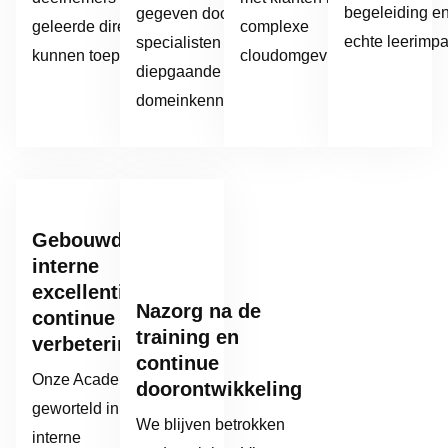
begeleiding e
gegeven door
geleerde direct
complexe
echte leerimpa
specialisten met
kunnen toepassen.
cloudomgevingen.
diepgaande
domeinkennis.
Gebouwd op
interne
excellentie en
Nazorg na de
continue
training en
verbetering
continue
Onze Academy is
doorontwikkeling
geworteld in het
We blijven betrokken
interne