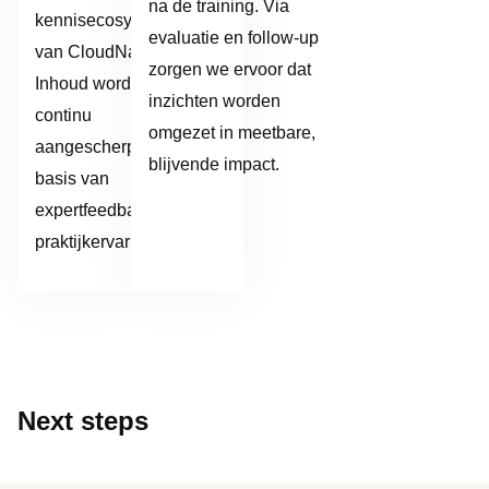
na de training. Via
kennisecosysteem
evaluatie en follow-up
van CloudNation.
zorgen we ervoor dat
Inhoud wordt
inzichten worden
continu
omgezet in meetbare,
aangescherpt op
blijvende impact.
basis van
expertfeedback en
praktijkervaring.
Next steps