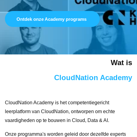
Branches overzicht
English
Onze partners
Nederlands
LET'S TALK
Ontdek onze Academy programs
CloudNation Academy
Wat is
CloudNation Academy
CloudNation Academy is het competentiegericht
leerplatform van CloudNation, ontworpen om echte
vaardigheden op te bouwen in Cloud, Data & AI.
Onze programma's worden geleid door dezelfde experts