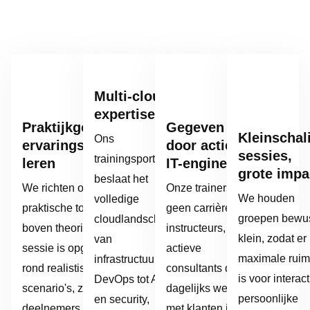
Multi-cloud
expertise
Praktijkgericht,
Gegeven
Kleinschal
Ons
ervaringsgericht
door actieve
sessies,
trainingsportfolio
leren
IT-engineers
grote impa
beslaat het
We richten ons op
Onze trainers zijn
We houden
volledige
praktische toepassing
geen carrière-
groepen bewu
cloudlandschap,
boven theorie. Elke
instructeurs, maar
klein, zodat er
van
sessie is opgebouwd
actieve
maximale ruim
infrastructuur en
rond realistische
consultants die
is voor interact
DevOps tot AI
scenario's, zodat
dagelijks werken
persoonlijke
en security,
deelnemers het
met klanten in