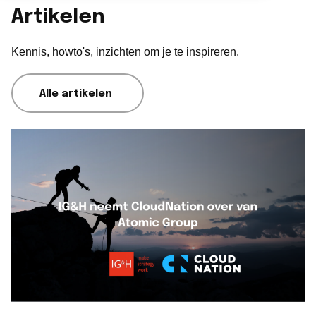
Branches overzicht
Artikelen
English
Onze partners
Nederlands
LET'S TALK
CloudNation Academy
Kennis, howto's, inzichten om je te inspireren.
Alle artikelen