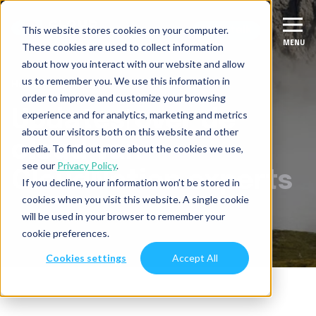
This website stores cookies on your computer.
Let's talk
Let's talk
MENU
MENU
These cookies are used to collect information
about how you interact with our website and allow
us to remember you. We use this information in
Home
Inspiratie
Diensten
order to improve and customize your browsing
Updates
over de
experience and for analytics, marketing and metrics
Migreer
Succesverhalen
about our visitors both on this website and other
cloud
van
media. To find out more about the cookies we use,
Verbeter & moderniseer
see our
Privacy Policy
.
Branches
CloudNation experts
If you decline, your information won’t be stored in
Integreer
Fintech
cookies when you visit this website. A single cookie
Inspiratie
will be used in your browser to remember your
Data & AI
ISV
cookie preferences.
Over ons
Productie-industrie
Cookies settings
Accept All
Diensten overzicht
Over CloudNation
Digital Natives
Contact
Werken bij