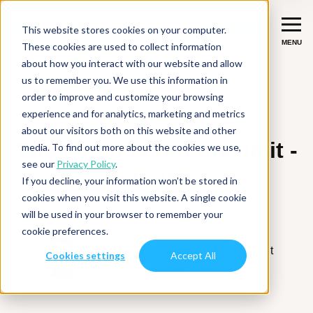
This website stores cookies on your computer.
Let's talk
Let's talk
MENU
MENU
These cookies are used to collect information
about how you interact with our website and allow
us to remember you. We use this information in
Terug
Diensten
order to improve and customize your browsing
experience and for analytics, marketing and metrics
Migreer
Succesverhalen
about our visitors both on this website and other
The cloud is not the limit -
media. To find out more about the cookies we use,
Verbeter & moderniseer
see our
Privacy Policy
.
Branches
Joost
If you decline, your information won’t be stored in
Integreer
Fintech
cookies when you visit this website. A single cookie
Inspiratie
will be used in your browser to remember your
Data & AI
ISV
cookie preferences.
Over ons
Joost Wolfsen
Cloud Consultant
Productie-industrie
Cookies settings
Accept All
Diensten overzicht
Publicatiedatum: 11 mei 2023
Over CloudNation
Digital Natives
Contact
Werken bij